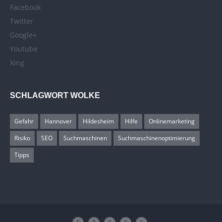
Facebook
Twitter
Google+
Youtube
Xing
SCHLAGWORT WOLKE
Gefahr
Hannover
Hildesheim
Hilfe
Onlinemarketing
Risiko
SEO
Suchmaschinen
Suchmaschinenoptimierung
Tipps