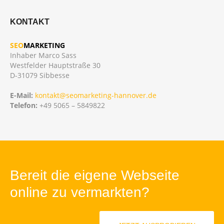
KONTAKT
SEO
MARKETING
Inhaber Marco Sass
Westfelder Hauptstraße 30
D-31079 Sibbesse
E-Mail:
kontakt@seomarketing-hannover.de
Telefon:
+49 5065 – 5849822
Bereit die eigene Webseite
online zu vermarkten?