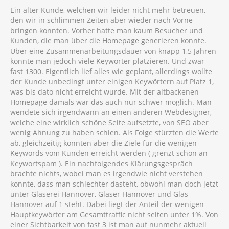
Ein alter Kunde, welchen wir leider nicht mehr betreuen,
den wir in schlimmen Zeiten aber wieder nach Vorne
bringen konnten. Vorher hatte man kaum Besucher und
Kunden, die man über die Homepage generieren konnte.
Über eine Zusammenarbeitungsdauer von knapp 1,5 Jahren
konnte man jedoch viele Keywörter platzieren. Und zwar
fast 1300. Eigentlich lief alles wie geplant, allerdings wollte
der Kunde unbedingt unter einigen Keywörtern auf Platz 1,
was bis dato nicht erreicht wurde. Mit der altbackenen
Homepage damals war das auch nur schwer möglich. Man
wendete sich irgendwann an einen anderen Webdesigner,
welche eine wirklich schöne Seite aufsetzte, von SEO aber
wenig Ahnung zu haben schien. Als Folge stürzten die Werte
ab, gleichzeitig konnten aber die Ziele für die wenigen
Keywords vom Kunden erreicht werden ( grenzt schon an
Keywortspam ). Ein nachfolgendes Klärungsgespräch
brachte nichts, wobei man es irgendwie nicht verstehen
konnte, dass man schlechter dasteht, obwohl man doch jetzt
unter Glaserei Hannover, Glaser Hannover und Glas
Hannover auf 1 steht. Dabei liegt der Anteil der wenigen
Hauptkeywörter am Gesamttraffic nicht selten unter 1%. Von
einer Sichtbarkeit von fast 3 ist man auf nunmehr aktuell